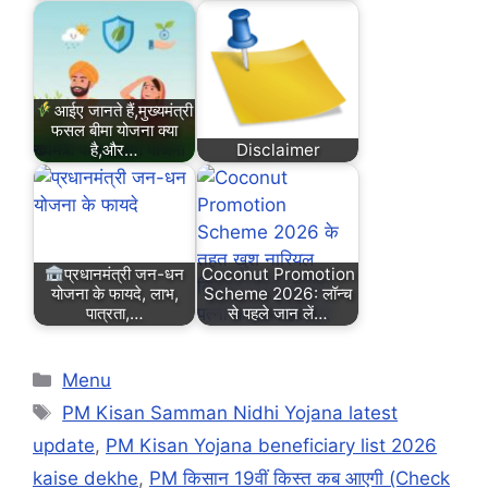
आईए जानते हैं,मुख्यमंत्री
फसल बीमा योजना क्या
है,और…
Disclaimer
प्रधानमंत्री जन-धन
Coconut Promotion
योजना के फायदे, लाभ,
Scheme 2026: लॉन्च
पात्रता,…
से पहले जान लें…
Categories
Menu
Tags
PM Kisan Samman Nidhi Yojana latest
update
,
PM Kisan Yojana beneficiary list 2026
kaise dekhe
,
PM किसान 19वीं किस्त कब आएगी (Check