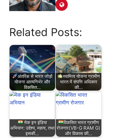
Related Posts:
अंतरिक्ष से भारत जोड़ो
स्वामित्व योजना ग्रामीण
योजना आत्मनिर्भर और
भारत में संपत्ति अधिकार
विकसित…
की…
मेक इन इंडिया
विकसित भारत ग्रामीण
अभियान: उद्देश्य, महत्व, तथा
रोजगार(VB-G RAM G)
इसकी…
और विकास की…