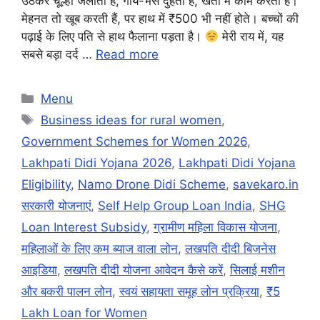
उठकर चूल्हा जलाती हैं, गाय-भैंस दुहती हैं, खेतों में काम करती हैं।
मेहनत तो खूब करती हैं, पर हाथ में ₹500 भी नहीं होते। बच्चों की
पढ़ाई के लिए पति से हाथ फैलाना पड़ता है।
मेरी राय में, यह
सबसे बड़ा दर्द …
Read more
Categories
Menu
Tags
Business ideas for rural women
,
Government Schemes for Women 2026
,
Lakhpati Didi Yojana 2026
,
Lakhpati Didi Yojana
Eligibility
,
Namo Drone Didi Scheme
,
savekaro.in
सरकारी योजनाएं
,
Self Help Group Loan India
,
SHG
Loan Interest Subsidy
,
ग्रामीण महिला विकास योजना
,
महिलाओं के लिए कम ब्याज वाला लोन
,
लखपति दीदी बिजनेस
आइडिया
,
लखपति दीदी योजना आवेदन कैसे करें
,
सिलाई मशीन
और बकरी पालन लोन
,
स्वयं सहायता समूह लोन प्रक्रिया
,
₹5
Lakh Loan for Women