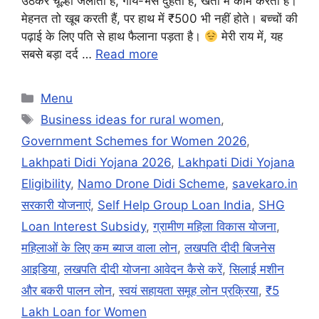
उठकर चूल्हा जलाती हैं, गाय-भैंस दुहती हैं, खेतों में काम करती हैं।
मेहनत तो खूब करती हैं, पर हाथ में ₹500 भी नहीं होते। बच्चों की
पढ़ाई के लिए पति से हाथ फैलाना पड़ता है।
मेरी राय में, यह
सबसे बड़ा दर्द …
Read more
Categories
Menu
Tags
Business ideas for rural women
,
Government Schemes for Women 2026
,
Lakhpati Didi Yojana 2026
,
Lakhpati Didi Yojana
Eligibility
,
Namo Drone Didi Scheme
,
savekaro.in
सरकारी योजनाएं
,
Self Help Group Loan India
,
SHG
Loan Interest Subsidy
,
ग्रामीण महिला विकास योजना
,
महिलाओं के लिए कम ब्याज वाला लोन
,
लखपति दीदी बिजनेस
आइडिया
,
लखपति दीदी योजना आवेदन कैसे करें
,
सिलाई मशीन
और बकरी पालन लोन
,
स्वयं सहायता समूह लोन प्रक्रिया
,
₹5
Lakh Loan for Women