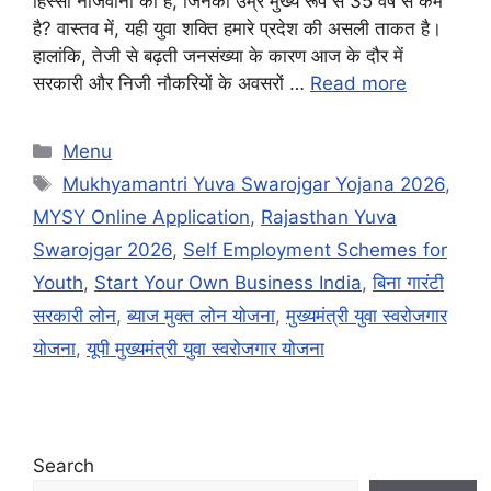
हिस्सा नौजवानों का है, जिनकी उम्र मुख्य रूप से 35 वर्ष से कम
है? वास्तव में, यही युवा शक्ति हमारे प्रदेश की असली ताकत है।
हालांकि, तेजी से बढ़ती जनसंख्या के कारण आज के दौर में
सरकारी और निजी नौकरियों के अवसरों …
Read more
Categories
Menu
Tags
Mukhyamantri Yuva Swarojgar Yojana 2026
,
MYSY Online Application
,
Rajasthan Yuva
Swarojgar 2026
,
Self Employment Schemes for
Youth
,
Start Your Own Business India
,
बिना गारंटी
सरकारी लोन
,
ब्याज मुक्त लोन योजना
,
मुख्यमंत्री युवा स्वरोजगार
योजना
,
यूपी मुख्यमंत्री युवा स्वरोजगार योजना
Search