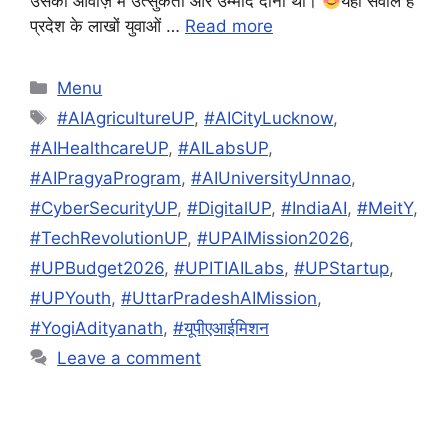
उसकी आवाज़ में उत्सुकता और उम्मीद दोनों थी।
यही सवाल है
प्रदेश के लाखों युवाओं …
Read more
Categories
Menu
Tags
#AIAgricultureUP
,
#AICityLucknow
,
#AIHealthcareUP
,
#AILabsUP
,
#AIPragyaProgram
,
#AIUniversityUnnao
,
#CyberSecurityUP
,
#DigitalUP
,
#IndiaAI
,
#MeitY
,
#TechRevolutionUP
,
#UPAIMission2026
,
#UPBudget2026
,
#UPITIAILabs
,
#UPStartup
,
#UPYouth
,
#UttarPradeshAIMission
,
#YogiAdityanath
,
#यूपीएआईमिशन
Leave a comment