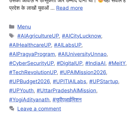
उसकी आवाज़ में उत्सुकता और उम्मीद दोनों थी।
यही सवाल है
प्रदेश के लाखों युवाओं …
Read more
Categories
Menu
Tags
#AIAgricultureUP
,
#AICityLucknow
,
#AIHealthcareUP
,
#AILabsUP
,
#AIPragyaProgram
,
#AIUniversityUnnao
,
#CyberSecurityUP
,
#DigitalUP
,
#IndiaAI
,
#MeitY
,
#TechRevolutionUP
,
#UPAIMission2026
,
#UPBudget2026
,
#UPITIAILabs
,
#UPStartup
,
#UPYouth
,
#UttarPradeshAIMission
,
#YogiAdityanath
,
#यूपीएआईमिशन
Leave a comment