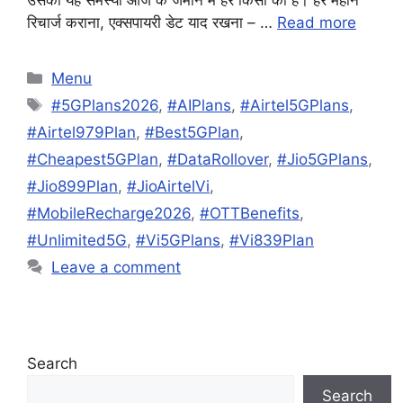
रिचार्ज कराना, एक्सपायरी डेट याद रखना – …
Read more
Categories
Menu
Tags
#5GPlans2026
,
#AIPlans
,
#Airtel5GPlans
,
#Airtel979Plan
,
#Best5GPlan
,
#Cheapest5GPlan
,
#DataRollover
,
#Jio5GPlans
,
#Jio899Plan
,
#JioAirtelVi
,
#MobileRecharge2026
,
#OTTBenefits
,
#Unlimited5G
,
#Vi5GPlans
,
#Vi839Plan
Leave a comment
Search
Search