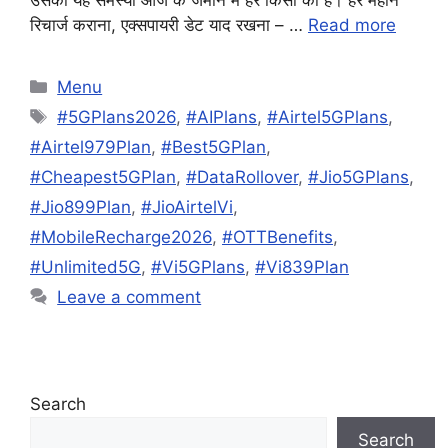
रिचार्ज कराना, एक्सपायरी डेट याद रखना – …
Read more
Categories
Menu
Tags
#5GPlans2026
,
#AIPlans
,
#Airtel5GPlans
,
#Airtel979Plan
,
#Best5GPlan
,
#Cheapest5GPlan
,
#DataRollover
,
#Jio5GPlans
,
#Jio899Plan
,
#JioAirtelVi
,
#MobileRecharge2026
,
#OTTBenefits
,
#Unlimited5G
,
#Vi5GPlans
,
#Vi839Plan
Leave a comment
Search
Search