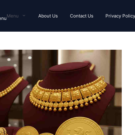
Menu
About Us
Contact Us
Privacy Polic
enu