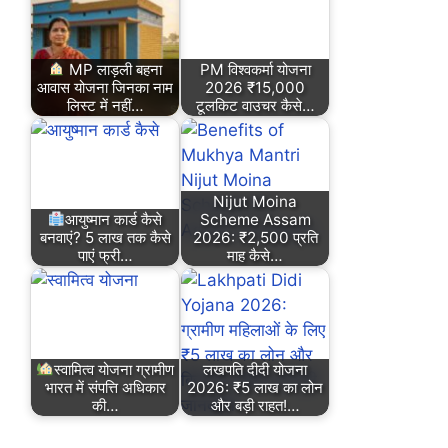
MP लाड़ली बहना
PM विश्वकर्मा योजना
आवास योजना जिनका नाम
2026 ₹15,000
लिस्ट में नहीं…
टूलकिट वाउचर कैसे…
Nijut Moina
आयुष्मान कार्ड कैसे
Scheme Assam
बनवाएं? 5 लाख तक कैसे
2026: ₹2,500 प्रति
पाएं फ्री…
माह कैसे…
स्वामित्व योजना ग्रामीण
लखपति दीदी योजना
भारत में संपत्ति अधिकार
2026: ₹5 लाख का लोन
की…
और बड़ी राहत!…