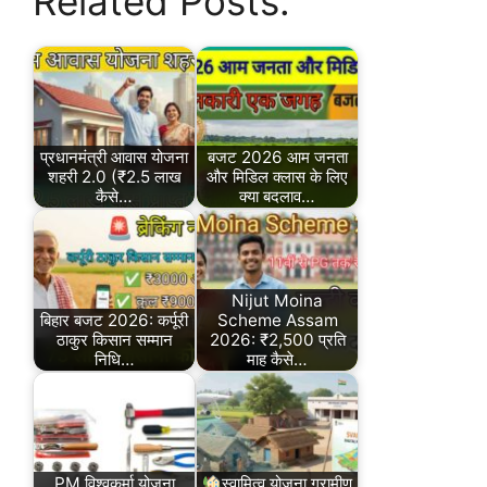
Related Posts:
प्रधानमंत्री आवास योजना
बजट 2026 आम जनता
शहरी 2.0 (₹2.5 लाख
और मिडिल क्लास के लिए
कैसे…
क्या बदलाव…
Nijut Moina
बिहार बजट 2026: कर्पूरी
Scheme Assam
ठाकुर किसान सम्मान
2026: ₹2,500 प्रति
निधि…
माह कैसे…
PM विश्वकर्मा योजना
स्वामित्व योजना ग्रामीण