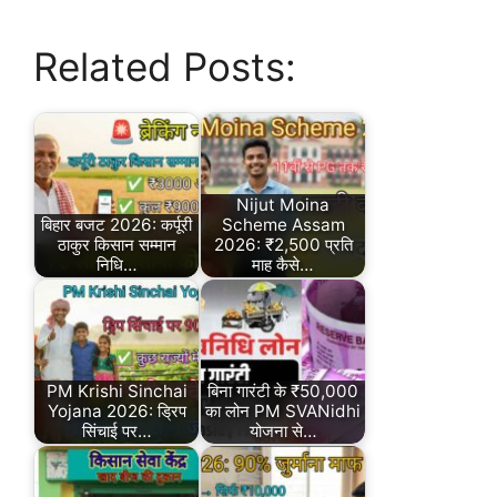
Related Posts:
Nijut Moina
बिहार बजट 2026: कर्पूरी
Scheme Assam
ठाकुर किसान सम्मान
2026: ₹2,500 प्रति
निधि…
माह कैसे…
PM Krishi Sinchai
बिना गारंटी के ₹50,000
Yojana 2026: ड्रिप
का लोन PM SVANidhi
सिंचाई पर…
योजना से…