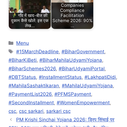
Companies
Compliance
गाँव में खाद-बीज की
Facilitation
दुकान कैसे खोलें: इस एक
Scheme 2026: 90%
लेख…
…
Categories
Menu
Tags
#15MarchDeadline
,
#BiharGovernment
,
#BiharKiBeti
,
#BiharMahilaUdyamiYojana
,
#BiharSchemes2026
,
#BiharUdyamiPortal
,
#DBTStatus
,
#InstallmentStatus
,
#LakhpatiDidi
,
#MahilaSashaktikaran
,
#MahilaUdyamiYojana
,
#PaymentList2026
,
#PFMSPayment
,
#SecondInstallment
,
#WomenEmpowerment
,
csc
,
csc sarkari
,
sarkari csc
PM Krishi Sinchai Yojana 2026: ड्रिप सिंचाई पर