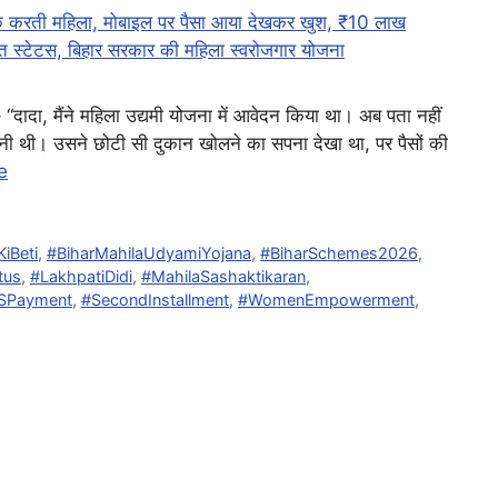
 “दादा, मैंने महिला उद्यमी योजना में आवेदन किया था। अब पता नहीं
चैनी थी। उसने छोटी सी दुकान खोलने का सपना देखा था, पर पैसों की
e
KiBeti
,
#BiharMahilaUdyamiYojana
,
#BiharSchemes2026
,
tus
,
#LakhpatiDidi
,
#MahilaSashaktikaran
,
SPayment
,
#SecondInstallment
,
#WomenEmpowerment
,