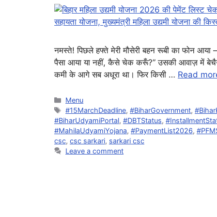
नमस्ते! पिछले हफ्ते मेरी मौसेरी बहन रूबी का फोन आया –
पैसा आया या नहीं, कैसे चेक करूँ?” उसकी आवाज़ में बे
कमी के आगे सब अधूरा था। फिर किसी …
Read mor
Categories
Menu
Tags
#15MarchDeadline
,
#BiharGovernment
,
#Bihar
#BiharUdyamiPortal
,
#DBTStatus
,
#InstallmentSta
#MahilaUdyamiYojana
,
#PaymentList2026
,
#PFM
csc
,
csc sarkari
,
sarkari csc
Leave a comment