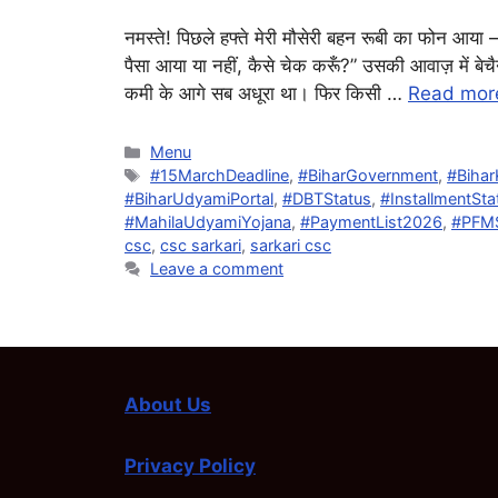
नमस्ते! पिछले हफ्ते मेरी मौसेरी बहन रूबी का फोन आया –
पैसा आया या नहीं, कैसे चेक करूँ?” उसकी आवाज़ में बे
कमी के आगे सब अधूरा था। फिर किसी …
Read mor
Categories
Menu
Tags
#15MarchDeadline
,
#BiharGovernment
,
#Bihar
#BiharUdyamiPortal
,
#DBTStatus
,
#InstallmentSta
#MahilaUdyamiYojana
,
#PaymentList2026
,
#PFM
csc
,
csc sarkari
,
sarkari csc
Leave a comment
About Us
Privacy Policy