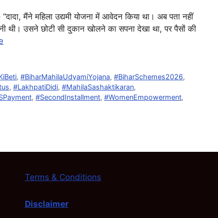
 “दादा, मैंने महिला उद्यमी योजना में आवेदन किया था। अब पता नहीं
चैनी थी। उसने छोटी सी दुकान खोलने का सपना देखा था, पर पैसों की
e
KiBeti
,
#BiharMahilaUdyamiYojana
,
#BiharSchemes2026
,
tus
,
#LakhpatiDidi
,
#MahilaSashaktikaran
,
SPayment
,
#SecondInstallment
,
#WomenEmpowerment
,
Terms & Conditions
Disclaimer