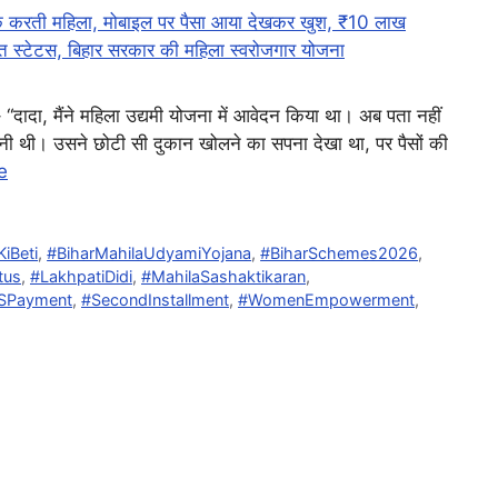
 “दादा, मैंने महिला उद्यमी योजना में आवेदन किया था। अब पता नहीं
चैनी थी। उसने छोटी सी दुकान खोलने का सपना देखा था, पर पैसों की
e
KiBeti
,
#BiharMahilaUdyamiYojana
,
#BiharSchemes2026
,
tus
,
#LakhpatiDidi
,
#MahilaSashaktikaran
,
SPayment
,
#SecondInstallment
,
#WomenEmpowerment
,