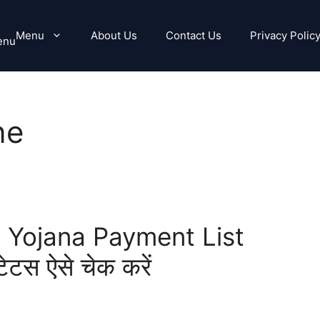
Menu
About Us
Contact Us
Privacy Polic
enu
ne
 Yojana Payment List
ेटस ऐसे चेक करें