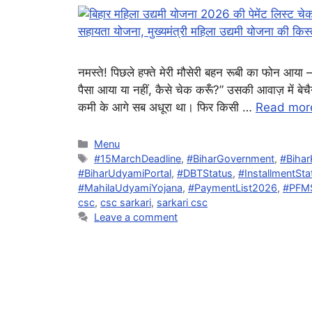
नमस्ते! पिछले हफ्ते मेरी मौसेरी बहन रूबी का फोन आया –
पैसा आया या नहीं, कैसे चेक करूँ?” उसकी आवाज़ में बे
कमी के आगे सब अधूरा था। फिर किसी …
Read mor
Categories
Menu
Tags
#15MarchDeadline
,
#BiharGovernment
,
#Bihar
#BiharUdyamiPortal
,
#DBTStatus
,
#InstallmentSta
#MahilaUdyamiYojana
,
#PaymentList2026
,
#PFM
csc
,
csc sarkari
,
sarkari csc
Leave a comment