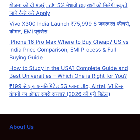
योजना को दी मंजूरी, टॉप 5% मेधावी छात्राओं को मिलेगी स्कूटी,
जानें कैसे करें Apply
Vivo X300 India Launch ₹75,999 6 ज़बरदस्त फीचर्स,
कीमत, EMI प्रोसेस
iPhone 16 Pro Max Where to Buy Cheap? US vs
India Price Comparison, EMI Process & Full
Buying Guide
How to Study in the USA? Complete Guide and
Best Universities – Which One is Right for You?
₹199 से शुरू अनलिमिटेड 5G प्लान: Jio, Airtel, Vi किस
कंपनी का ऑफर सबसे सस्ता? (2026 की पूरी डिटेल)
About Us