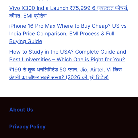
Vivo X300 India Launch ₹75,999 6 ज़बरदस्त फीचर्स,
कीमत, EMI प्रोसेस
iPhone 16 Pro Max Where to Buy Cheap? US vs
India Price Comparison, EMI Process & Full
Buying Guide
How to Study in the USA? Complete Guide and
Best Universities – Which One is Right for You?
₹199 से शुरू अनलिमिटेड 5G प्लान: Jio, Airtel, Vi किस
कंपनी का ऑफर सबसे सस्ता? (2026 की पूरी डिटेल)
About Us
Privacy Policy