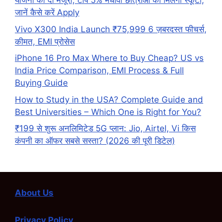
योजना को दी मंजूरी, टॉप 5% मेधावी छात्राओं को मिलेगी स्कूटी,
जानें कैसे करें Apply
Vivo X300 India Launch ₹75,999 6 ज़बरदस्त फीचर्स,
कीमत, EMI प्रोसेस
iPhone 16 Pro Max Where to Buy Cheap? US vs
India Price Comparison, EMI Process & Full
Buying Guide
How to Study in the USA? Complete Guide and
Best Universities – Which One is Right for You?
₹199 से शुरू अनलिमिटेड 5G प्लान: Jio, Airtel, Vi किस
कंपनी का ऑफर सबसे सस्ता? (2026 की पूरी डिटेल)
About Us
Privacy Policy