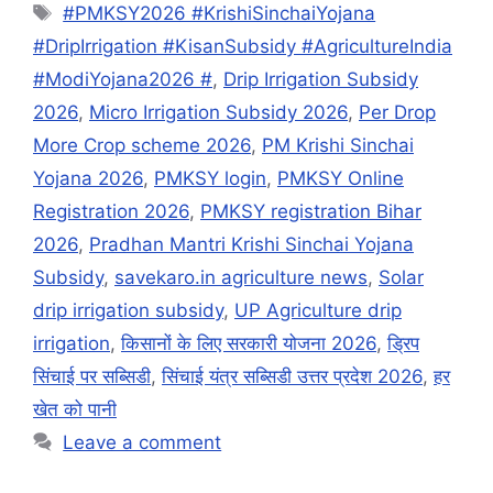
Tags
#PMKSY2026 #KrishiSinchaiYojana
#DripIrrigation #KisanSubsidy #AgricultureIndia
#ModiYojana2026 #
,
Drip Irrigation Subsidy
2026
,
Micro Irrigation Subsidy 2026
,
Per Drop
More Crop scheme 2026
,
PM Krishi Sinchai
Yojana 2026
,
PMKSY login
,
PMKSY Online
Registration 2026
,
PMKSY registration Bihar
2026
,
Pradhan Mantri Krishi Sinchai Yojana
Subsidy
,
savekaro.in agriculture news
,
Solar
drip irrigation subsidy
,
UP Agriculture drip
irrigation
,
किसानों के लिए सरकारी योजना 2026
,
ड्रिप
सिंचाई पर सब्सिडी
,
सिंचाई यंत्र सब्सिडी उत्तर प्रदेश 2026
,
हर
खेत को पानी
Leave a comment