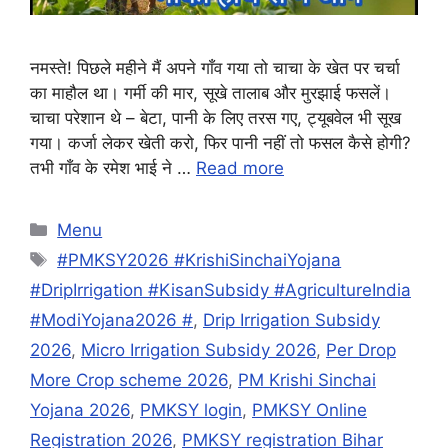
नमस्ते! पिछले महीने मैं अपने गाँव गया तो चाचा के खेत पर चर्चा
का माहौल था। गर्मी की मार, सूखे तालाब और मुरझाई फसलें।
चाचा परेशान थे – बेटा, पानी के लिए तरस गए, ट्यूबवेल भी सूख
गया। कर्जा लेकर खेती करो, फिर पानी नहीं तो फसल कैसे होगी?
तभी गाँव के रमेश भाई ने …
Read more
Categories
Menu
Tags
#PMKSY2026 #KrishiSinchaiYojana
#DripIrrigation #KisanSubsidy #AgricultureIndia
#ModiYojana2026 #
,
Drip Irrigation Subsidy
2026
,
Micro Irrigation Subsidy 2026
,
Per Drop
More Crop scheme 2026
,
PM Krishi Sinchai
Yojana 2026
,
PMKSY login
,
PMKSY Online
Registration 2026
,
PMKSY registration Bihar