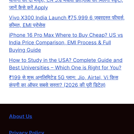
योजना को दी मंजूरी, टॉप 5% मेधावी छात्राओं को मिलेगी स्कूटी,
जानें कैसे करें Apply
Vivo X300 India Launch ₹75,999 6 ज़बरदस्त फीचर्स,
कीमत, EMI प्रोसेस
iPhone 16 Pro Max Where to Buy Cheap? US vs
India Price Comparison, EMI Process & Full
Buying Guide
How to Study in the USA? Complete Guide and
Best Universities – Which One is Right for You?
₹199 से शुरू अनलिमिटेड 5G प्लान: Jio, Airtel, Vi किस
कंपनी का ऑफर सबसे सस्ता? (2026 की पूरी डिटेल)
About Us
Privacy Policy