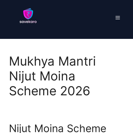
Skip
to
Menu
content
Mukhya Mantri
Nijut Moina
Scheme 2026
Nijut Moina Scheme