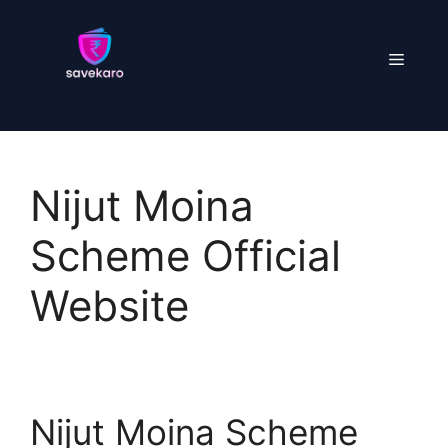
Skip
to
Menu
content
Nijut Moina
Scheme Official
Website
Nijut Moina Scheme