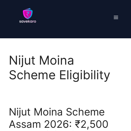
Skip
to
Menu
content
Nijut Moina
Scheme Eligibility
Nijut Moina Scheme
Assam 2026: ₹2,500