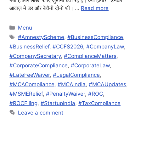
गया है और लाखों रुपए जुर्माना बता रहे हैं। क्या होगा?” उनकी
आवाज़ में डर और बेचैनी दोनों थी। …
Read more
Categories
Menu
Tags
#AmnestyScheme
,
#BusinessCompliance
,
#BusinessRelief
,
#CCFS2026
,
#CompanyLaw
,
#CompanySecretary
,
#ComplianceMatters
,
#CorporateCompliance
,
#CorporateLaw
,
#LateFeeWaiver
,
#LegalCompliance
,
#MCACompliance
,
#MCAIndia
,
#MCAUpdates
,
#MSMERelief
,
#PenaltyWaiver
,
#ROC
,
#ROCFiling
,
#StartupIndia
,
#TaxCompliance
Leave a comment