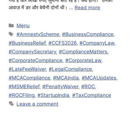
गया है और लाखों रुपए जुर्माना बता रहे हैं। क्या होगा?” उनकी
आवाज़ में डर और बेचैनी दोनों थी। …
Read more
Categories
Menu
Tags
#AmnestyScheme
,
#BusinessCompliance
,
#BusinessRelief
,
#CCFS2026
,
#CompanyLaw
,
#CompanySecretary
,
#ComplianceMatters
,
#CorporateCompliance
,
#CorporateLaw
,
#LateFeeWaiver
,
#LegalCompliance
,
#MCACompliance
,
#MCAIndia
,
#MCAUpdates
,
#MSMERelief
,
#PenaltyWaiver
,
#ROC
,
#ROCFiling
,
#StartupIndia
,
#TaxCompliance
Leave a comment