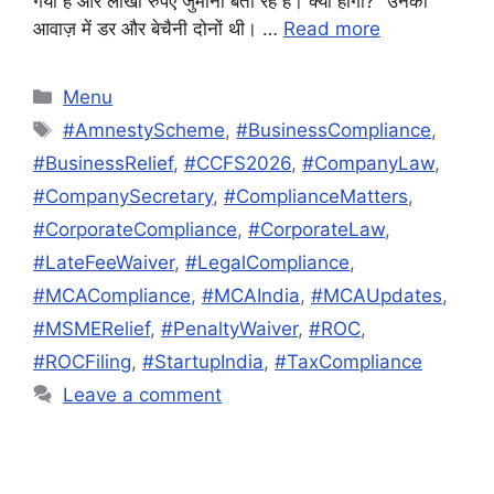
गया है और लाखों रुपए जुर्माना बता रहे हैं। क्या होगा?” उनकी
आवाज़ में डर और बेचैनी दोनों थी। …
Read more
Categories
Menu
Tags
#AmnestyScheme
,
#BusinessCompliance
,
#BusinessRelief
,
#CCFS2026
,
#CompanyLaw
,
#CompanySecretary
,
#ComplianceMatters
,
#CorporateCompliance
,
#CorporateLaw
,
#LateFeeWaiver
,
#LegalCompliance
,
#MCACompliance
,
#MCAIndia
,
#MCAUpdates
,
#MSMERelief
,
#PenaltyWaiver
,
#ROC
,
#ROCFiling
,
#StartupIndia
,
#TaxCompliance
Leave a comment