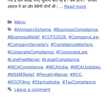
गया है और लाखों रुपए जुर्माना बता रहे हैं। क्या होगा?” उनकी
आवाज़ में डर और बेचैनी दोनों थी। …
Read more
Categories
Menu
Tags
#AmnestyScheme
,
#BusinessCompliance
,
#BusinessRelief
,
#CCFS2026
,
#CompanyLaw
,
#CompanySecretary
,
#ComplianceMatters
,
#CorporateCompliance
,
#CorporateLaw
,
#LateFeeWaiver
,
#LegalCompliance
,
#MCACompliance
,
#MCAIndia
,
#MCAUpdates
,
#MSMERelief
,
#PenaltyWaiver
,
#ROC
,
#ROCFiling
,
#StartupIndia
,
#TaxCompliance
Leave a comment