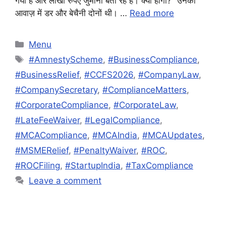
गया है और लाखों रुपए जुर्माना बता रहे हैं। क्या होगा?” उनकी
आवाज़ में डर और बेचैनी दोनों थी। …
Read more
Categories
Menu
Tags
#AmnestyScheme
,
#BusinessCompliance
,
#BusinessRelief
,
#CCFS2026
,
#CompanyLaw
,
#CompanySecretary
,
#ComplianceMatters
,
#CorporateCompliance
,
#CorporateLaw
,
#LateFeeWaiver
,
#LegalCompliance
,
#MCACompliance
,
#MCAIndia
,
#MCAUpdates
,
#MSMERelief
,
#PenaltyWaiver
,
#ROC
,
#ROCFiling
,
#StartupIndia
,
#TaxCompliance
Leave a comment