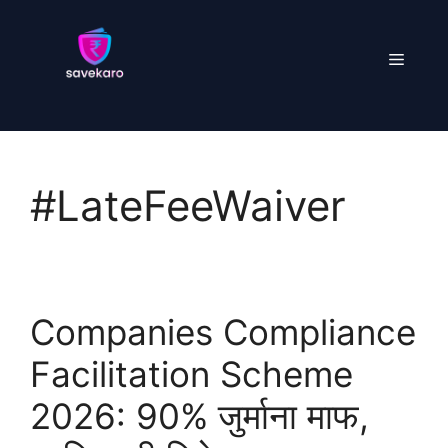
Skip
to
Menu
content
#LateFeeWaiver
Companies Compliance
Facilitation Scheme
2026: 90% जुर्माना माफ,