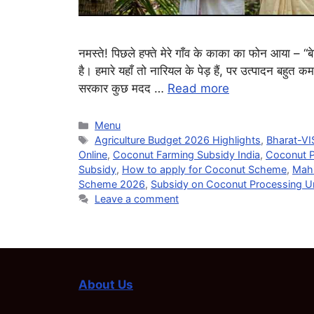
नमस्ते! पिछले हफ्ते मेरे गाँव के काका का फोन आया – 
है। हमारे यहाँ तो नारियल के पेड़ हैं, पर उत्पादन बहुत कम हो
सरकार कुछ मदद …
Read more
Categories
Menu
Tags
Agriculture Budget 2026 Highlights
,
Bharat-VI
Online
,
Coconut Farming Subsidy India
,
Coconut 
Subsidy
,
How to apply for Coconut Scheme
,
Mahi
Scheme 2026
,
Subsidy on Coconut Processing Un
Leave a comment
About Us