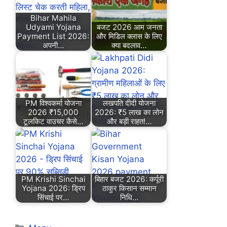
Bihar Mahila
Udyami Yojana
बजट 2026 आम जनता
Payment List 2026:
और मिडिल क्लास के लिए
अपनी…
क्या बदलाव…
PM विश्वकर्मा योजना
लखपति दीदी योजना
2026 ₹15,000
2026: ₹5 लाख का लोन
टूलकिट वाउचर कैसे…
और बड़ी राहत!…
PM Krishi Sinchai
बिहार बजट 2026: कर्पूरी
Yojana 2026: ड्रिप
ठाकुर किसान सम्मान
सिंचाई पर…
निधि…
Categories