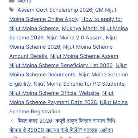
Menu
Tags
Assam Govt Scholarship 2026
,
CM Nijut
Moina Scheme Online Apply
,
How to apply for
Nijut Moina Scheme
,
Mukhya Mantri Nijut Moina
Scheme 2026
,
Nijut Moina 2.0 Assam
,
Nijut
Moina Scheme 2026
,
Nijut Moina Scheme
Amount Details
,
Nijut Moina Scheme Assam
,
Nijut Moina Scheme Beneficiary List 2026
,
Nijut
Moina Scheme Documents
,
Nijut Moina Scheme
Eligibility
,
Nijut Moina Scheme for PG Students
,
Nijut Moina Scheme Official Website
,
Nijut
Moina Scheme Payment Date 2026
,
Nijut Moina
Scheme Registration
बिहार बजट 2026: कर्पूरी ठाकुर किसान सम्मान निधि
योजना से ₹9000 सालाना कैसे मिलेंगे? पात्रता, आवेदन